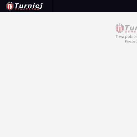
Trwa pobier
Proszę c