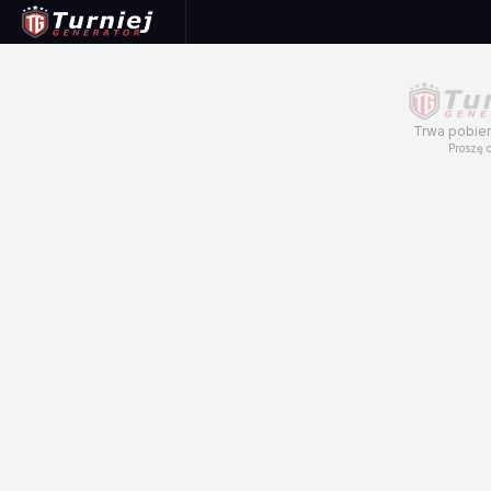
Trwa pobier
Proszę c