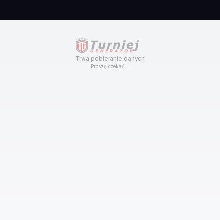
Trwa pobieranie danych
Proszę czekać...