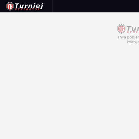
Trwa pobier
Proszę c