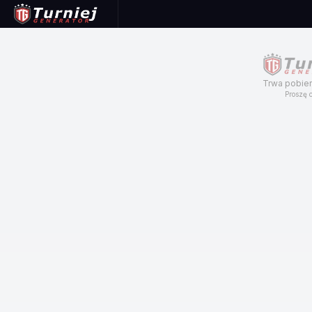
Trwa pobier
Proszę c