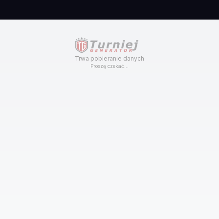
Trwa pobieranie danych
Proszę czekać...